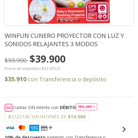
WINFUN CUNERO PROYECTOR CON LUZ Y
SONIDOS RELAJANTES 3 MODOS
$39.900
$59.900
Precio sin impuestos
$32.975,21
$35.910
con
Transferencia o depósito
Cuotas SIN interés con
DÉBITO
3
CUOTAS SIN INTERÉS DE
$13.300
10% de descuento
pagando con Transferencia o