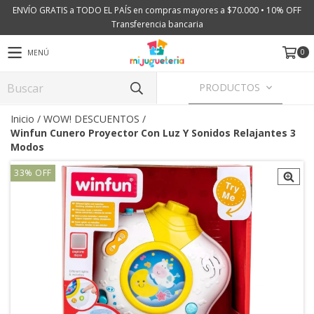
ENVÍO GRATIS a TODO EL PAÍS en compras mayores a $70.000 • 10% OFF
Transferencia bancaria
0
MENÚ
PRODUCTOS
Inicio
/
WOW! DESCUENTOS
/
Winfun Cunero Proyector Con Luz Y Sonidos Relajantes 3
Modos
33
%
OFF