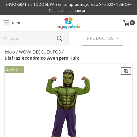
ENVÍO GRATIS a TODO EL PAÍS en compras mayores a $70.000 • 10% OFF
Transferencia bancaria
0
MENÚ
PRODUCTOS
Inicio
/
WOW! DESCUENTOS
/
Disfraz económico Avengers Hulk
33
%
OFF