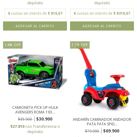
depósito
depósito
6
cuotas sin interés de
$ 816,67
6
cuotas sin interés de
$ 8316,67
14
%
OFF
13
%
OFF
CAMIONETA PICK UP HULK
AVENGERS ROMA 193...
$30.900
$35.900
ANDARÍN CAMINADOR ANDADOR
PATA PATA SPID...
$27.810
con
Transferencia o
$69.900
$79.900
depósito