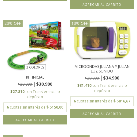
23
%
OFF
13
%
OFF
MICROONDAS JULIANA Y JULIAN
2 COLORES
LUZ SONIDO
KIT INICIAL
$34.900
$39.900
$30.900
$39.900
$31.410
con
Transferencia o
depósito
$27.810
con
Transferencia o
depósito
6
cuotas sin interés de
$ 5816,67
6
cuotas sin interés de
$ 5150,00
AGREGAR AL CARRITO