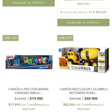
depósito
6
cuotas sin interés de
$ 4316,67
20
%
OFF
30
%
OFF
CAMIÓN A FRICCIÓN MARVEL
CAMIÓN MEZCLADOR COLUMBUS
AVENGERS SEBIGU...
BETONEIRA ROMA...
$19.900
$69.900
$24.900
$99.900
$17.910
con
Transferencia o
$62.910
con
Transferencia o
depósito
depósito