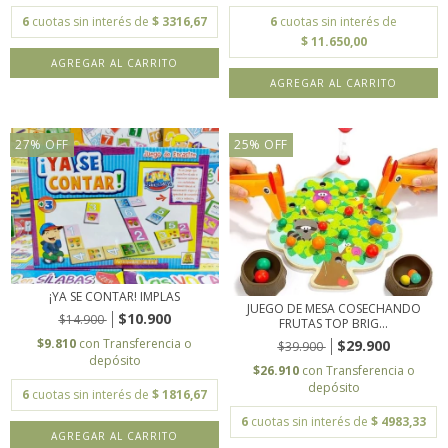
6
cuotas sin interés de
$ 3316,67
6
cuotas sin interés de
$ 11.650,00
27
%
OFF
25
%
OFF
¡YA SE CONTAR! IMPLAS
JUEGO DE MESA COSECHANDO
$10.900
$14.900
FRUTAS TOP BRIG...
$9.810
con
Transferencia o
$29.900
$39.900
depósito
$26.910
con
Transferencia o
depósito
6
cuotas sin interés de
$ 1816,67
6
cuotas sin interés de
$ 4983,33