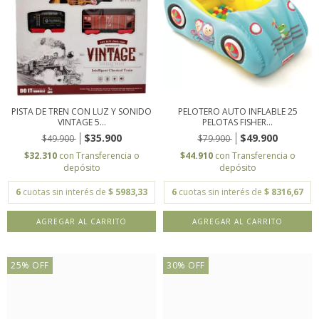
PISTA DE TREN CON LUZ Y SONIDO
PELOTERO AUTO INFLABLE 25
VINTAGE 5...
PELOTAS FISHER...
$35.900
$49.900
$49.900
$79.900
$32.310
con
Transferencia o
$44.910
con
Transferencia o
depósito
depósito
6
cuotas sin interés de
$ 5983,33
6
cuotas sin interés de
$ 8316,67
25
%
OFF
30
%
OFF