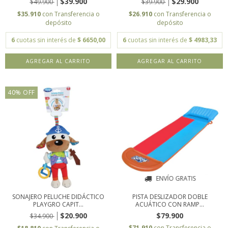
$39.900
$29.900
$49.900
$39.900
$35.910
con
Transferencia o
$26.910
con
Transferencia o
depósito
depósito
6
cuotas sin interés de
$ 6650,00
6
cuotas sin interés de
$ 4983,33
AGREGAR AL CARRITO
40
%
OFF
ENVÍO GRATIS
SONAJERO PELUCHE DIDÁCTICO
PISTA DESLIZADOR DOBLE
PLAYGRO CAPIT...
ACUÁTICO CON RAMP...
$20.900
$79.900
$34.900
$71.910
con
Transferencia o