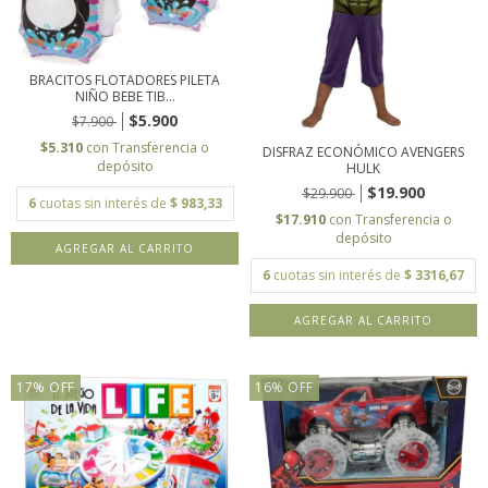
BRACITOS FLOTADORES PILETA
NIÑO BEBE TIB...
$5.900
$7.900
$5.310
con
Transferencia o
DISFRAZ ECONÓMICO AVENGERS
depósito
HULK
$19.900
$29.900
6
cuotas sin interés de
$ 983,33
$17.910
con
Transferencia o
depósito
AGREGAR AL CARRITO
6
cuotas sin interés de
$ 3316,67
AGREGAR AL CARRITO
17
%
OFF
16
%
OFF