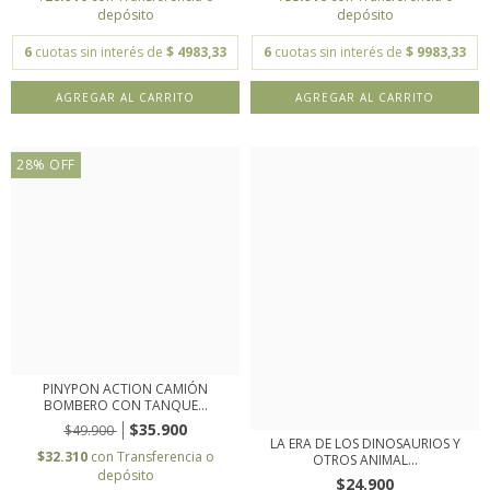
depósito
depósito
6
cuotas sin interés de
$ 4983,33
6
cuotas sin interés de
$ 9983,33
28
%
OFF
PINYPON ACTION CAMIÓN
BOMBERO CON TANQUE...
$35.900
$49.900
LA ERA DE LOS DINOSAURIOS Y
$32.310
con
Transferencia o
OTROS ANIMAL...
depósito
$24.900