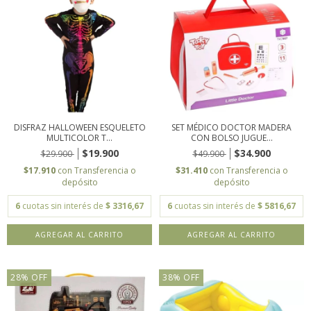
DISFRAZ HALLOWEEN ESQUELETO
SET MÉDICO DOCTOR MADERA
MULTICOLOR T...
CON BOLSO JUGUE...
$19.900
$34.900
$29.900
$49.900
$17.910
con
Transferencia o
$31.410
con
Transferencia o
depósito
depósito
6
cuotas sin interés de
$ 3316,67
6
cuotas sin interés de
$ 5816,67
28
%
OFF
38
%
OFF