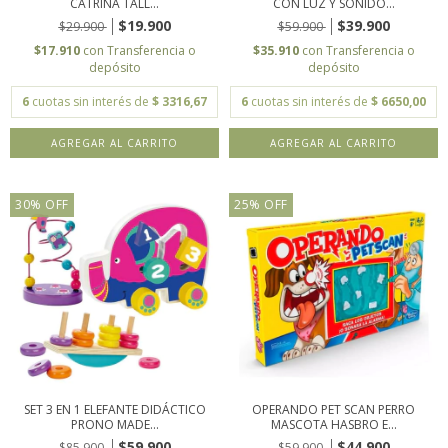
CATRINA TALL...
CON LUZ Y SONIDO...
$19.900
$39.900
$29.900
$59.900
$17.910
con
Transferencia o
$35.910
con
Transferencia o
depósito
depósito
6
cuotas sin interés de
$ 3316,67
6
cuotas sin interés de
$ 6650,00
30
%
OFF
25
%
OFF
SET 3 EN 1 ELEFANTE DIDÁCTICO
OPERANDO PET SCAN PERRO
PRONO MADE...
MASCOTA HASBRO E...
$59.900
$44.900
$85.900
$59.900