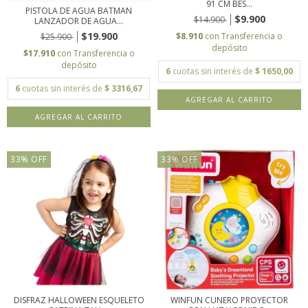
91 CM BES...
PISTOLA DE AGUA BATMAN
$9.900
$14.900
LANZADOR DE AGUA...
$19.900
$8.910
con
Transferencia o
$25.900
depósito
$17.910
con
Transferencia o
depósito
6
cuotas sin interés de
$ 1650,00
6
cuotas sin interés de
$ 3316,67
33
%
OFF
33
%
OFF
DISFRAZ HALLOWEEN ESQUELETO
WINFUN CUNERO PROYECTOR