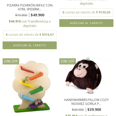
depósito
PIZARRA PIZARRÓN BIFAZ CON
ATRIL SPIDERM...
6
cuotas sin interés de
$ 9150,00
$49.900
$79.900
$44.910
con
Transferencia o
depósito
6
cuotas sin interés de
$ 8316,67
29
%
OFF
20
%
OFF
HANDWARMERS PILLOW COZY
NOXXIEZ GORILA P...
$39.900
$49.900
$35.910
con
Transferencia o