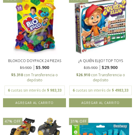
BLOKOCO DOYPACK 24 PIEZAS
¿A QUIÉN ELIJO? TOP TOYS
$5.900
$29.900
$9.900
$35.900
$5.310
con
Transferencia o
$26.910
con
Transferencia o
depósito
depósito
6
cuotas sin interés de
$ 983,33
6
cuotas sin interés de
$ 4983,33
47
%
OFF
31
%
OFF