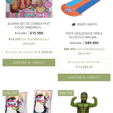
JULIANA SET DE COMIDA FAST
ENVÍO GRATIS
FOOD SANDWICH...
$15.900
$19.900
PISTA DESLIZADOR TRIPLE
ACUÁTICO INFLABL...
$14.310
con
Transferencia o
$89.900
$99.900
depósito
$80.910
con
Transferencia o
6
cuotas sin interés de
$ 2650,00
depósito
6
cuotas sin interés de
$ 14.983,33
25
%
OFF
33
%
OFF