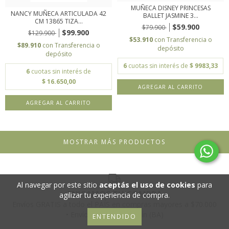
MUÑECA DISNEY PRINCESAS
NANCY MUÑECA ARTICULADA 42
BALLET JASMINE 3...
CM 13865 TIZA...
$59.900
$79.900
$99.900
$129.900
$53.910
con
Transferencia o
$89.910
con
Transferencia o
depósito
depósito
6
cuotas sin interés de
$ 9983,33
6
cuotas sin interés de
$ 16.650,00
MOSTRAR MÁS PRODUCTOS
Al navegar por este sitio
aceptás el uso de cookies
para
ENVIAMOS TU COMPRA
agilizar tu experiencia de compra.
Envíos GRATIS a todo el PAÍS en compras mayores a $70.000
• Envíos GRATIS en Junín (BA)
ENTENDIDO