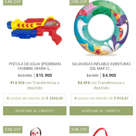
24
%
OFF
29
%
OFF
PISTOLA DE AGUA SPIDERMAN
SALVAVIDAS INFLABLE AVENTURAS
HOMBRE ARAÑA S...
DEL MAR 51...
$15.900
$4.900
$20.900
$6.900
$14.310
con
Transferencia o
$4.410
con
Transferencia o
depósito
depósito
6
cuotas sin interés de
$ 2650,00
6
cuotas sin interés de
$ 816,67
33
%
OFF
30
%
OFF