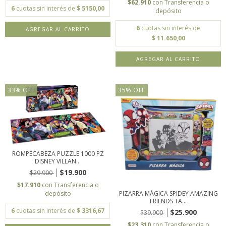
$62.910
con
Transferencia o
6
cuotas sin interés de
$ 5150,00
depósito
6
cuotas sin interés de
$ 11.650,00
33
%
OFF
35
%
OFF
ROMPECABEZA PUZZLE 1000 PZ
DISNEY VILLAN...
$19.900
$29.900
$17.910
con
Transferencia o
PIZARRA MÁGICA SPIDEY AMAZING
depósito
FRIENDS TA...
6
cuotas sin interés de
$ 3316,67
$25.900
$39.900
$23.310
con
Transferencia o