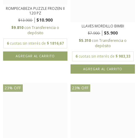
ROMPECABEZA PUZZLE FROZEN II
120 PZ
$10.900
$13.900
LLAVES MORDILLO BIMBI
$9.810
con
Transferencia o
$5.900
depósito
$7.900
$5.310
con
Transferencia o
6
cuotas sin interés de
$ 1816,67
depósito
6
cuotas sin interés de
$ 983,33
23
%
OFF
23
%
OFF