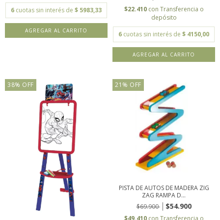
$22.410
con
Transferencia o
6
cuotas sin interés de
$ 5983,33
depósito
6
cuotas sin interés de
$ 4150,00
38
%
OFF
21
%
OFF
PISTA DE AUTOS DE MADERA ZIG
ZAG RAMPA D...
$54.900
$69.900
$49.410
con
Transferencia o