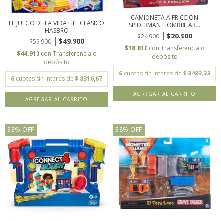
CAMIONETA A FRICCIÓN
EL JUEGO DE LA VIDA LIFE CLÁSICO
SPIDERMAN HOMBRE AR...
HASBRO
$20.900
$24.900
$49.900
$59.900
$18.810
con
Transferencia o
$44.910
con
Transferencia o
depósito
depósito
6
cuotas sin interés de
$ 3483,33
6
cuotas sin interés de
$ 8316,67
33
%
OFF
38
%
OFF