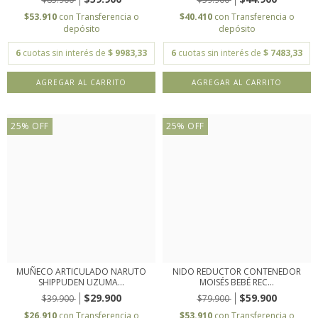
$53.910
con
Transferencia o
$40.410
con
Transferencia o
depósito
depósito
6
cuotas sin interés de
$ 9983,33
6
cuotas sin interés de
$ 7483,33
25
%
OFF
25
%
OFF
MUÑECO ARTICULADO NARUTO
NIDO REDUCTOR CONTENEDOR
SHIPPUDEN UZUMA...
MOISÉS BEBÉ REC...
$29.900
$59.900
$39.900
$79.900
$26.910
con
Transferencia o
$53.910
con
Transferencia o