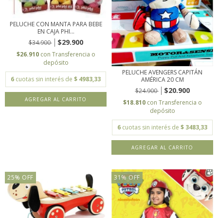
PELUCHE CON MANTA PARA BEBE
EN CAJA PHI...
$29.900
$34.900
$26.910
con
Transferencia o
depósito
PELUCHE AVENGERS CAPITÁN
6
cuotas sin interés de
$ 4983,33
AMÉRICA 20 CM
$20.900
$24.900
AGREGAR AL CARRITO
$18.810
con
Transferencia o
depósito
6
cuotas sin interés de
$ 3483,33
25
%
OFF
31
%
OFF