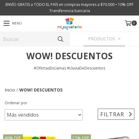
ENVÍO GRATIS a TODO EL PAÍS en compras mayores a $70.000 • 10% OFF
Transferencia bancaria
0
MENÚ
PRODUCTOS
WOW! DESCUENTOS
#OfertasEnLlamas #LluviaDeDescuentos
Inicio
/
WOW! DESCUENTOS
Ordenar por
FILTRAR
40
%
OFF
17
%
OFF