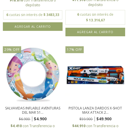
$18.810
con
Transferencia o
depósito
depósito
6
cuotas sin interés de
6
cuotas sin interés de
$ 3483,33
$ 13.316,67
29
%
OFF
17
%
OFF
SALVAVIDAS INFLABLE AVENTURAS
PISTOLA LANZA DARDOS X-SHOT
DEL MAR 51...
MAX ATTACK 2...
$4.900
$49.900
$6.900
$59.900
$4.410
con
Transferencia o
$44.910
con
Transferencia o