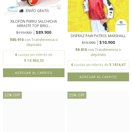
ENVÍO GRATIS
XILOFÓN PERRO SALCHICHA
ARRASTE TOP BRIG...
$89.900
$119.900
DISFRAZ PAW PATROL MARSHALL
$80.910
con
Transferencia o
$10.900
$15.900
depósito
$9.810
con
Transferencia o
depósito
6
cuotas sin interés de
$ 14.983,33
6
cuotas sin interés de
$ 1816,67
AGREGAR AL CARRITO
22
%
OFF
25
%
OFF