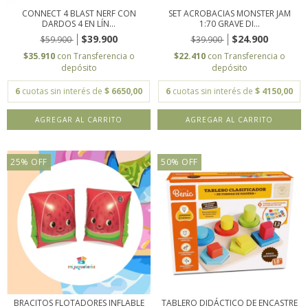
CONNECT 4 BLAST NERF CON
SET ACROBACIAS MONSTER JAM
DARDOS 4 EN LÍN...
1:70 GRAVE DI...
$39.900
$24.900
$59.900
$39.900
$35.910
con
Transferencia o
$22.410
con
Transferencia o
depósito
depósito
6
cuotas sin interés de
$ 6650,00
6
cuotas sin interés de
$ 4150,00
25
%
OFF
50
%
OFF
BRACITOS FLOTADORES INFLABLE
TABLERO DIDÁCTICO DE ENCASTRE