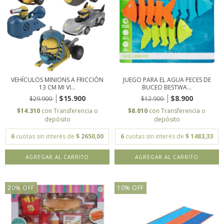
VEHÍCULOS MINIONS A FRICCIÓN
JUEGO PARA EL AGUA PECES DE
13 CM MI VI...
BUCEO BESTWA...
$15.900
$8.900
$29.900
$12.900
$14.310
con
Transferencia o
$8.010
con
Transferencia o
depósito
depósito
6
cuotas sin interés de
$ 2650,00
6
cuotas sin interés de
$ 1483,33
AGREGAR AL CARRITO
20
%
OFF
10
%
OFF