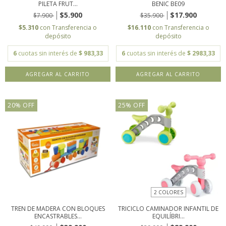
PILETA FRUT...
BENIC BE09
$5.900
$17.900
$7.900
$35.900
$5.310
con
Transferencia o
$16.110
con
Transferencia o
depósito
depósito
6
cuotas sin interés de
$ 983,33
6
cuotas sin interés de
$ 2983,33
AGREGAR AL CARRITO
20
%
OFF
25
%
OFF
2 COLORES
TREN DE MADERA CON BLOQUES
TRICICLO CAMINADOR INFANTIL DE
ENCASTRABLES...
EQUILÍBRI...