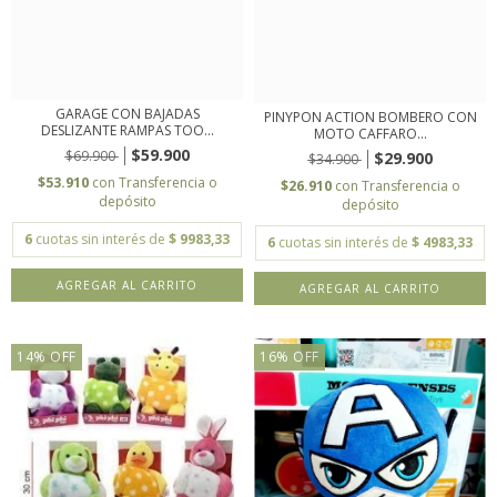
GARAGE CON BAJADAS
PINYPON ACTION BOMBERO CON
DESLIZANTE RAMPAS TOO...
MOTO CAFFARO...
$59.900
$69.900
$29.900
$34.900
$53.910
con
Transferencia o
$26.910
con
Transferencia o
depósito
depósito
6
cuotas sin interés de
$ 9983,33
6
cuotas sin interés de
$ 4983,33
14
%
OFF
16
%
OFF