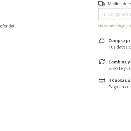
Entregas para el 
Medios de e
eferida!
No sé mi código po
Compra pr
Tus datos c
Cambios y
Si no te gu
4 Cuotas s
Paga en cuo