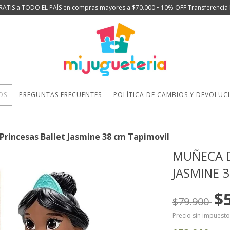
RATIS a TODO EL PAÍS en compras mayores a $70.000 • 10% OFF Transferencia 
OS
PREGUNTAS FRECUENTES
POLÍTICA DE CAMBIOS Y DEVOLUC
Princesas Ballet Jasmine 38 cm Tapimovil
MUÑECA D
JASMINE 
$
$79.900
Precio sin impuest