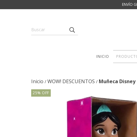
ENVÍO G
INICIO
PRODUCT
Inicio
WOW! DESCUENTOS
Muñeca Disney 
/
/
25
%
OFF