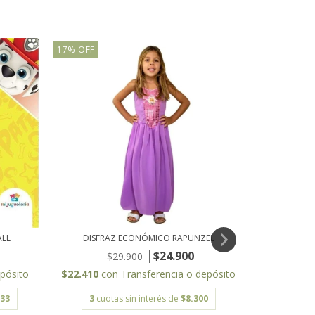
17
%
OFF
17
%
OFF
EL JUEGO DE
$44.910
c
ALL
DISFRAZ ECONÓMICO RAPUNZEL
3
cuota
$24.900
$29.900
epósito
$22.410
con
Transferencia o depósito
,33
3
cuotas sin interés de
$8.300