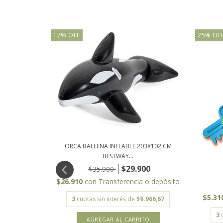
17
%
OFF
25
%
OF
ORCA BALLENA INFLABLE 203X102 CM
BESTWAY...
$29.900
$35.900
ERS HULK
$26.910
con
Transferencia o depósito
00
$5.31
3
cuotas sin interés de
$9.966,67
 o depósito
3
.633,33