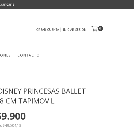
bancaria
0
CREAR CUENTA
INICIAR SESIÓN
IONES
CONTACTO
ISNEY PRINCESAS BALLET
38 CM TAPIMOVIL
59.900
os
$49.504,13