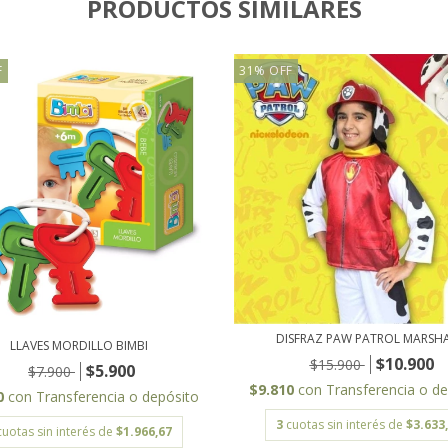
PRODUCTOS SIMILARES
F
31
%
OFF
DISFRAZ PAW PATROL MARSH
LLAVES MORDILLO BIMBI
$10.900
$15.900
$5.900
$7.900
$9.810
con
Transferencia o d
0
con
Transferencia o depósito
3
cuotas sin interés de
$3.633
cuotas sin interés de
$1.966,67