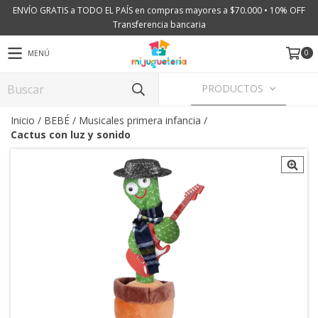
ENVÍO GRATIS a TODO EL PAÍS en compras mayores a $70.000 • 10% OFF
Transferencia bancaria
0
MENÚ
PRODUCTOS
Inicio
/
BEBÉ
/
Musicales primera infancia
/
Cactus con luz y sonido