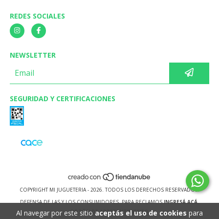
REDES SOCIALES
NEWSLETTER
SEGURIDAD Y CERTIFICACIONES
COPYRIGHT MI JUGUETERIA - 2026. TODOS LOS DERECHOS RESERVADOS.
DEFENSA DE LAS Y LOS CONSUMIDORES. PARA RECLAMOS
INGRESÁ ACÁ.
BOTÓN DE ARREPENTIMIENTO
Al navegar por este sitio
aceptás el uso de cookies
para