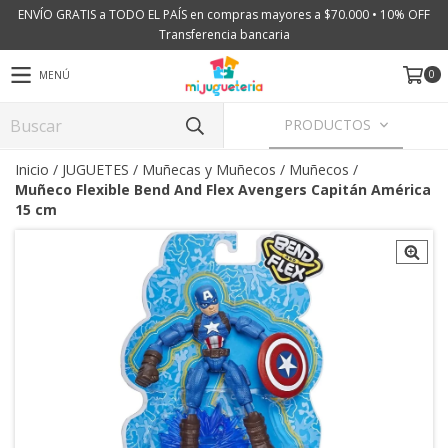
ENVÍO GRATIS a TODO EL PAÍS en compras mayores a $70.000 • 10% OFF
Transferencia bancaria
0
MENÚ
PRODUCTOS
Inicio
/
JUGUETES
/
Muñecas y Muñecos
/
Muñecos
/
Muñeco Flexible Bend And Flex Avengers Capitán América
15 cm