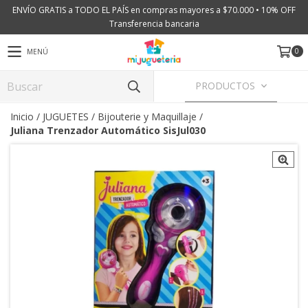
ENVÍO GRATIS a TODO EL PAÍS en compras mayores a $70.000 • 10% OFF
Transferencia bancaria
0
MENÚ
PRODUCTOS
Inicio
/
JUGUETES
/
Bijouterie y Maquillaje
/
Juliana Trenzador Automático SisJul030