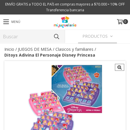
ENVÍO GRATIS a TODO EL PAÍS en compras mayores a $70.000 • 10% OFF
Transferencia bancaria
0
MENÚ
PRODUCTOS
Inicio
/
JUEGOS DE MESA
/
Clasicos y familiares
/
Ditoys Adivina El Personaje Disney Princesa