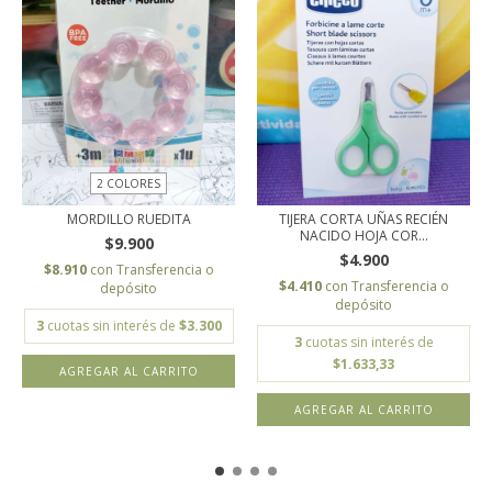
2 COLORES
MORDILLO RUEDITA
TIJERA CORTA UÑAS RECIÉN
NACIDO HOJA COR...
$9.900
$4.900
$8.910
con
Transferencia o
$4.410
con
Transferencia o
depósito
depósito
3
cuotas sin interés de
$3.300
3
cuotas sin interés de
$1.633,33
AGREGAR AL CARRITO