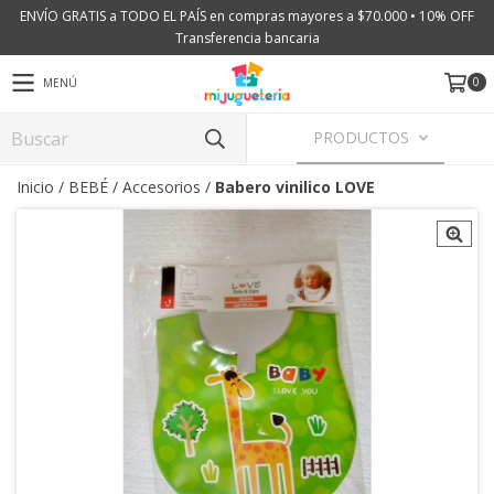
ENVÍO GRATIS a TODO EL PAÍS en compras mayores a $70.000 • 10% OFF
Transferencia bancaria
0
MENÚ
PRODUCTOS
Inicio
/
BEBÉ
/
Accesorios
/
Babero vinilico LOVE