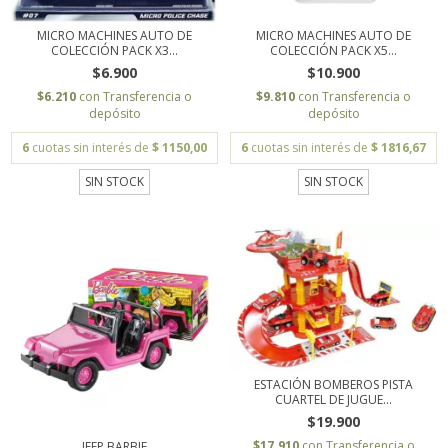
MICRO MACHINES AUTO DE
MICRO MACHINES AUTO DE
COLECCIÓN PACK X3...
COLECCIÓN PACK X5...
$6.900
$10.900
$6.210
con
Transferencia o
$9.810
con
Transferencia o
depósito
depósito
6
cuotas sin interés de
$ 1150,00
6
cuotas sin interés de
$ 1816,67
SIN STOCK
SIN STOCK
ESTACIÓN BOMBEROS PISTA
CUARTEL DE JUGUE...
$19.900
$17.910
con
Transferencia o
JEEP BARBIE