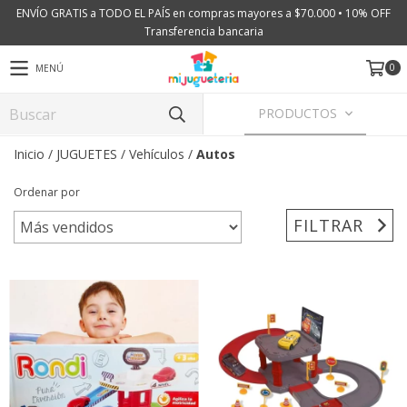
ENVÍO GRATIS a TODO EL PAÍS en compras mayores a $70.000 • 10% OFF
Transferencia bancaria
0
MENÚ
PRODUCTOS
Inicio
/
JUGUETES
/
Vehículos
/
Autos
Ordenar por
FILTRAR