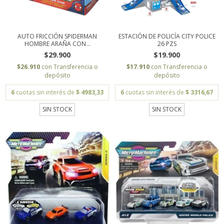
AUTO FRICCIÓN SPIDERMAN
ESTACIÓN DE POLICÍA CITY POLICE
HOMBRE ARAÑA CON...
26 PZS
$29.900
$19.900
$26.910
con
Transferencia o
$17.910
con
Transferencia o
depósito
depósito
6
cuotas sin interés de
$ 4983,33
6
cuotas sin interés de
$ 3316,67
SIN STOCK
SIN STOCK