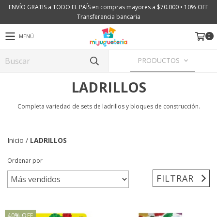
ENVÍO GRATIS a TODO EL PAÍS en compras mayores a $70.000 • 10% OFF
Transferencia bancaria
0
MENÚ
PRODUCTOS
LADRILLOS
Completa variedad de sets de ladrillos y bloques de construcción.
Inicio
/
LADRILLOS
Ordenar por
FILTRAR
40
%
OFF