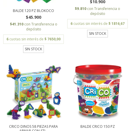
$10.900
$9.810
con
Transferencia o
BALDE 120 PZ BLOKOCO
depósito
$45.900
6
cuotas sin interés de
$ 1816,67
$41.310
con
Transferencia o
depósito
SIN STOCK
6
cuotas sin interés de
$ 7650,00
SIN STOCK
CRICO DINOS 58 PIEZAS PARA
BALDE CRICO 150 PZ
ARMAR CON STI...